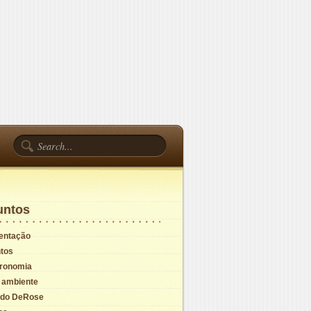
untos
entação
tos
ronomia
 ambiente
do DeRose