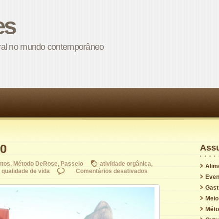
es
stral no mundo contemporâneo
30
Ass
ntos
,
Método DeRose
,
Passeio
atividade orgânica
,
Alim
em
,
qualidade de vida
Comentários desativados
Even
Domingo,
dia
Gast
30
Meio
Méto