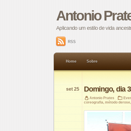
Antonio Prat
Aplicando um estilo de vida ance
RSS
Home
Sobre
Domingo, dia 
set 25
Antonio Prates
Eve
coreografia
,
método derose