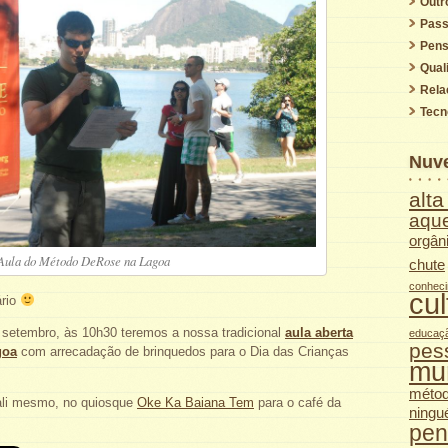
Outr
Pass
Pen
Qual
Rela
Tecn
Nuv
alt
aque
orgân
Aula do Método DeRose na Lagoa
chute
conhec
cul
ário
 setembro, às 10h30 teremos a nossa tradicional
aula aberta
educaç
pes
goa
com arrecadação de brinquedos para o Dia das Crianças
mu
méto
 ali mesmo, no quiosque
Oke Ka Baiana Tem
para o café da
ning
pen