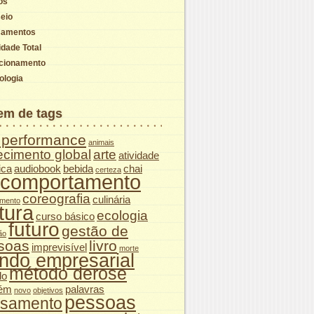
os
eio
samentos
idade Total
cionamento
ologia
em de tags
a performance
animais
cimento global
arte
atividade
ica
audiobook
bebida
chai
certeza
comportamento
coreografia
culinária
imento
tura
ecologia
curso básico
futuro
gestão de
ão
soas
livro
imprevisível
morte
ndo empresarial
método derose
do
uém
palavras
novo
objetivos
pessoas
samento