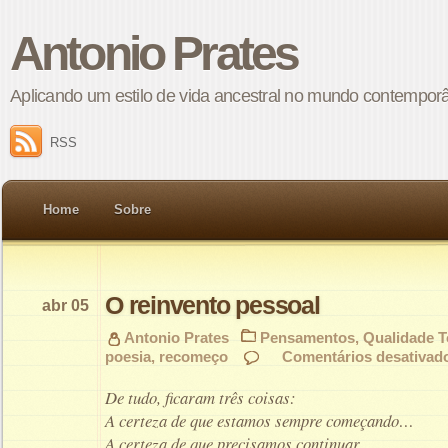
Antonio Prates
Aplicando um estilo de vida ancestral no mundo contempor
RSS
Home
Sobre
O reinvento pessoal
abr 05
Antonio Prates
Pensamentos
,
Qualidade T
poesia
,
recomeço
Comentários desativad
De tudo, ficaram três coisas:
A certeza de que estamos sempre começando…
A certeza de que precisamos continuar…